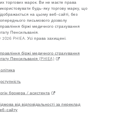
их торгових марок. Ви не маєте права
икористовувати будь-яку торгову марку, що
ідображається на цьому веб-сайті, без
опереднього письмового дозволу
правління біржі медичного страхування
тату Пенсильванія.
 2026 PHIEA. Усі права захищені.
правління біржі медичного страхування
тату Пенсильванія (PHIEA)
олітика
оступність
огін брокера / асистента
ідмова від відповідальності за переклад
еб-сайту