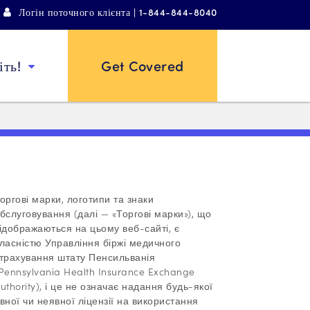
Логін поточного клієнта | 1-844-844-8040
ть!
Get Covered
оргові марки, логотипи та знаки
бслуговування (далі — «Торгові марки»), що
ідображаються на цьому веб-сайті, є
ласністю Управління біржі медичного
трахування штату Пенсильванія
Pennsylvania Health Insurance Exchange
uthority), і це не означає надання будь-якої
вної чи неявної ліцензії на використання