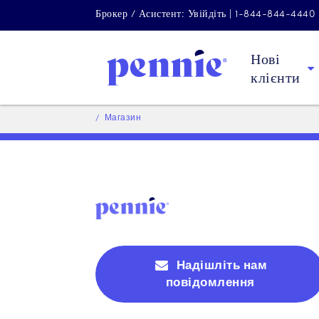
Брокер / Асистент: Увійдіть | 1-844-844-4440
Нові
клієнти
Магазин
Надішліть нам
повідомлення