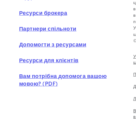
ц
в
Ресурси брокера
в
п
Партнери спільноти
У
ш
©
Допомогти з ресурсами
У
Ресурси для клієнтів
ш
П
Вам потрібна допомога вашою
мовою? (PDF)
Д
Л
В
в