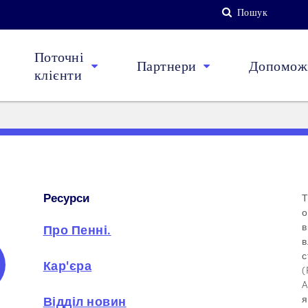
Пошук
Поточні
Партнери
Допоможі
клієнти
Ресурси
Т
о
в
Про Пенні.
в
с
Кар'єра
(
A
я
Відділ новин