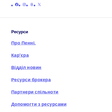
Посилання на офіційну сторінку Пенні у Facebook
Посилання на офіційну сторінку Пенні в Instagram
Посилання на офіційну сторінку Пенні з нитками
Посилання на офіційну сторінку Пенні на X (раніше Twitter)
Ресурси
Про Пенні.
Кар'єра
Відділ новин
Ресурси брокера
Партнери спільноти
Допомогти з ресурсами