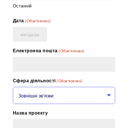
Останній
Дата
(Обов'язково)
ММ
косая
Електронна пошта
(Обов'язково)
риска
ДД
косая
риска
Сфера діяльності
(Обов'язково)
ГГГГ
Назва проекту