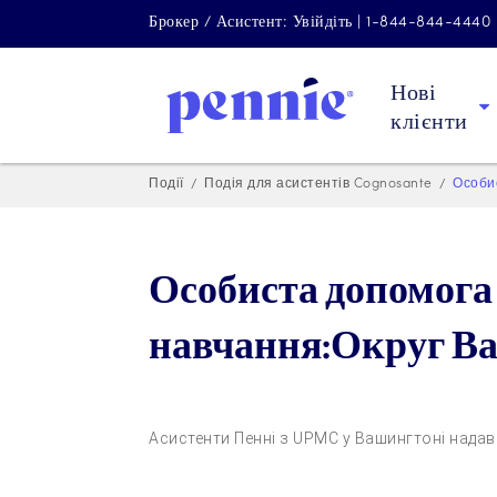
Брокер / Асистент: Увійдіть | 1-844-844-4440
Нові
клієнти
Події
Подія для асистентів Cognosante
Особи
Особиста допомога 
навчання:Округ В
Асистенти Пенні з UPMC у Вашингтоні надава