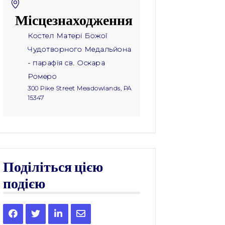
Місцезнаходження
Костел Матері Божої
Чудотворного Медальйона
- парафія св. Оскара
Ромеро
300 Pike Street Meadowlands, PA
15347
Поділіться цією
подією
Share
Share
Share
Share