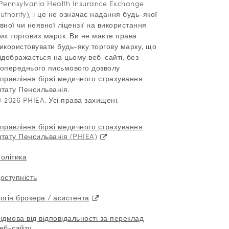
Pennsylvania Health Insurance Exchange
uthority), і це не означає надання будь-якої
вної чи неявної ліцензії на використання
их торгових марок. Ви не маєте права
икористовувати будь-яку торгову марку, що
ідображається на цьому веб-сайті, без
опереднього письмового дозволу
правління біржі медичного страхування
тату Пенсильванія.
 2026 PHIEA. Усі права захищені.
правління біржі медичного страхування
тату Пенсильванія (PHIEA)
олітика
оступність
огін брокера / асистента
ідмова від відповідальності за переклад
еб-сайту