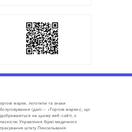
this
this
this
this
event
event
event
event
on
on
on
via
Facebook
Twitter
LinkedIn
Email
оргові марки, логотипи та знаки
бслуговування (далі — «Торгові марки»), що
ідображаються на цьому веб-сайті, є
ласністю Управління біржі медичного
трахування штату Пенсильванія