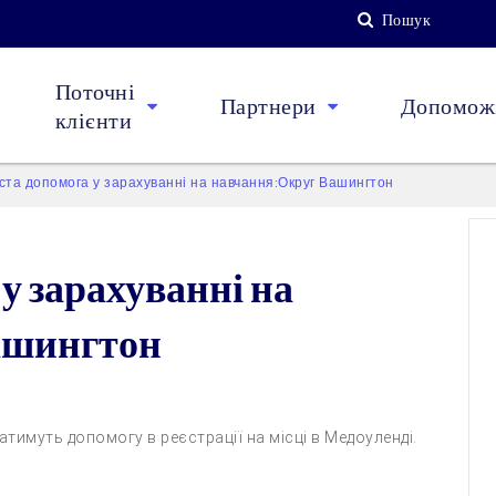
Пошук
Поточні
Партнери
Допоможі
клієнти
ста допомога у зарахуванні на навчання:Округ Вашингтон
у зарахуванні на
ашингтон
тимуть допомогу в реєстрації на місці в Медоуленді.