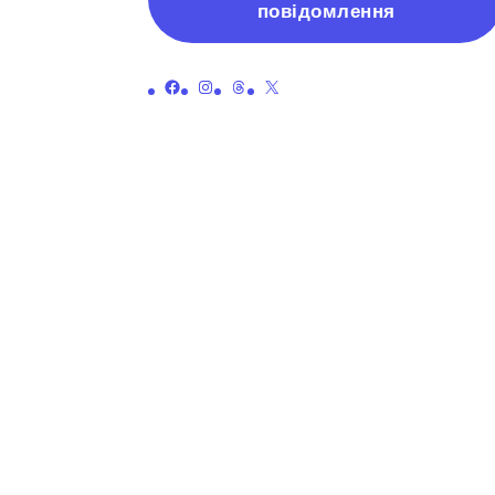
повідомлення
Посилання на офіційну сторінку Пенні у Facebook
Посилання на офіційну сторінку Пенні в Instagram
Посилання на офіційну сторінку Пенні з нитками
Посилання на офіційну сторінку Пенні на X (раніше Twitter)