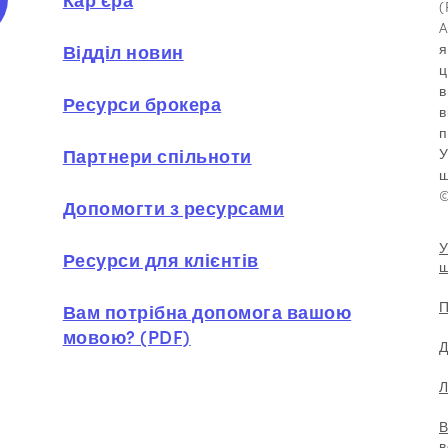
(
A
я
Відділ новин
ц
в
Ресурси брокера
в
п
Партнери спільноти
У
ш
©
Допомогти з ресурсами
У
Ресурси для клієнтів
ш
П
Вам потрібна допомога вашою
мовою? (PDF)
Д
Л
В
в