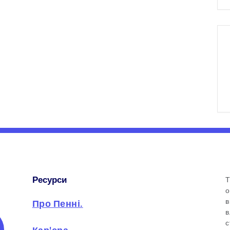
Ресурси
Т
о
в
Про Пенні.
в
с
Кар'єра