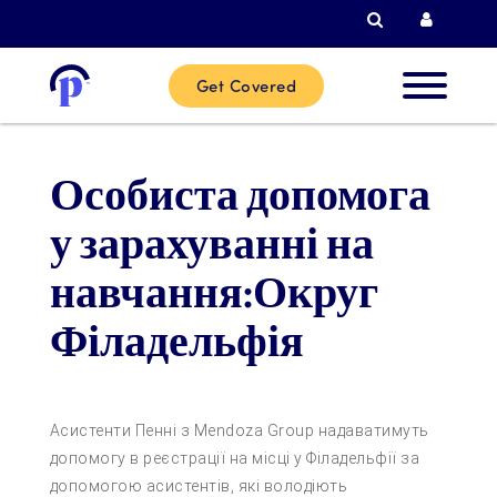
Пошук
Логін 
Get Covered
Нові
Особиста допомога
клієнти
у зарахуванні на
Поточні
навчання:Округ
клієнти
Філадельфія
Партнер
Асистенти Пенні з Mendoza Group надаватимуть
Допомож
допомогу в реєстрації на місці у Філадельфії за
допомогою асистентів, які володіють