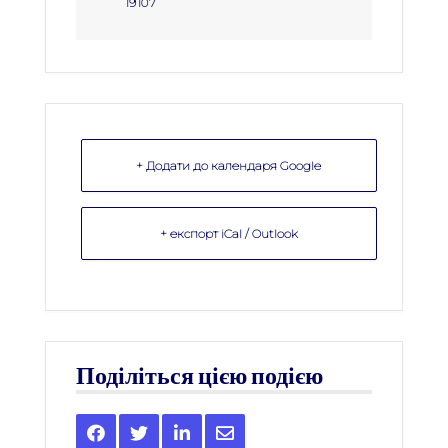
19107
+ Додати до календаря Google
+ експорт iCal / Outlook
Поділіться цією подією
Share
Share
Share
Share