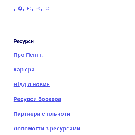
Посилання на офіційну сторінку Пенні у Facebook
Посилання на офіційну сторінку Пенні в Instagram
Посилання на офіційну сторінку Пенні з нитками
Посилання на офіційну сторінку Пенні на X (раніше Twitter)
Ресурси
Про Пенні.
Кар'єра
Відділ новин
Ресурси брокера
Партнери спільноти
Допомогти з ресурсами