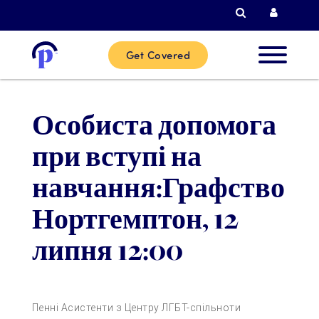
Пошук
Логін 
Get Covered
Нові
Особиста допомога
клієнти
при вступі на
Поточні
навчання:Графство
клієнти
Нортгемптон, 12
липня 12:00
Партнер
Допомож
Пенні Асистенти з Центру ЛГБТ-спільноти