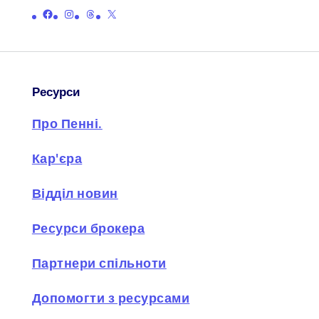
Посилання на офіційну сторінку Пенні у Facebook
Посилання на офіційну сторінку Пенні в Instagram
Посилання на офіційну сторінку Пенні з нитками
Посилання на офіційну сторінку Пенні на X (раніше Twitter)
Ресурси
Про Пенні.
Кар'єра
Відділ новин
Ресурси брокера
Партнери спільноти
Допомогти з ресурсами