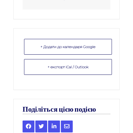
+ Додати до календаря Google
+ експорт iCal / Outlook
Поділіться цією подією
Share
Share
Share
Share