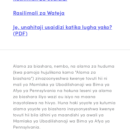
Rasilimali za Wateja
Je, unahitaji usaidizi katika lugha yako?
(PDF)
Alama za biashara, nembo, na alama za huduma
(kwa pamoja hujulikana kama "Alama za
biashara") zinazoonyeshwa kwenye tovuti hii ni
mali ya Mamlaka ya Ubadilishanaji wa Bima ya
Afya ya Pennsylvania na hakuna leseni ya alama
za biashara iliyo wazi au isiyo na maana
inayotolewa na hivyo. Huna haki yoyote ya kutumia
alama yoyote ya biashara inayoonyeshwa kwenye
tovuti hii bila idhini ya maandishi ya awali ya
Mamlaka ya Ubadilishanaji wa Bima ya Afya ya
Pennsylvania.