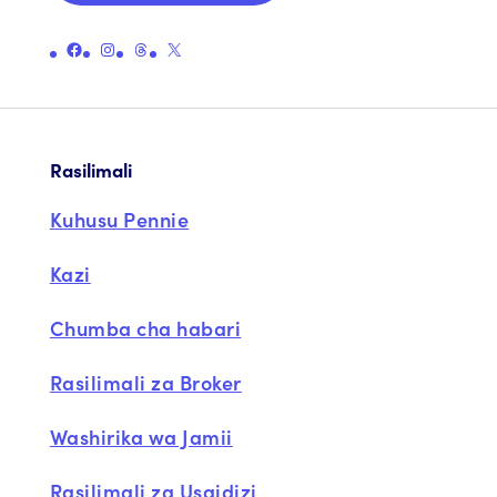
Unganisha kwenye ukurasa rasmi wa Facebook wa Pennie
Unganisha kwenye ukurasa rasmi wa Instagram wa Pennie
Unganisha kwenye ukurasa rasmi wa Pennie
Unganisha kwenye ukurasa rasmi wa Pennie X (zamani Twitter)
Rasilimali
Kuhusu Pennie
Kazi
Chumba cha habari
Rasilimali za Broker
Washirika wa Jamii
Rasilimali za Usaidizi