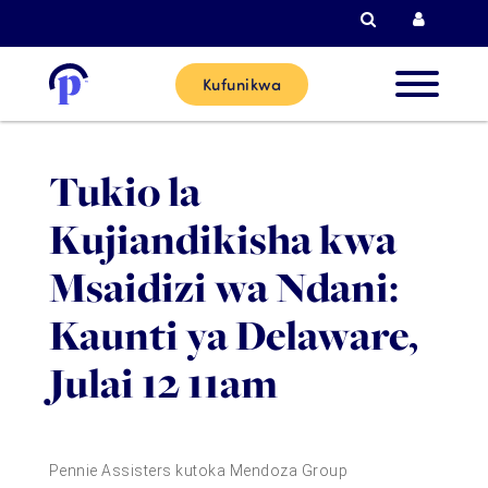
Tafutiza
Kuingi
Kufunikwa
Wateja
Tukio la
Wapya
Kujiandikisha kwa
Wateja 
Msaidizi wa Ndani:
Sasa
Kaunti ya Delaware,
Julai 12 11am
Washirik
Msaada
Pennie Assisters kutoka Mendoza Group