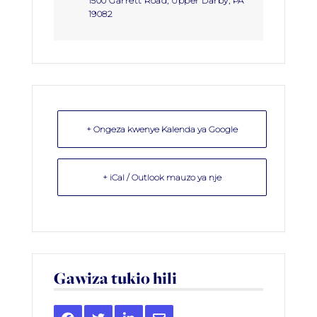
1500 Garrett Road, Upper Darby, PA
19082
+ Ongeza kwenye Kalenda ya Google
+ iCal / Outlook mauzo ya nje
Gawiza tukio hili