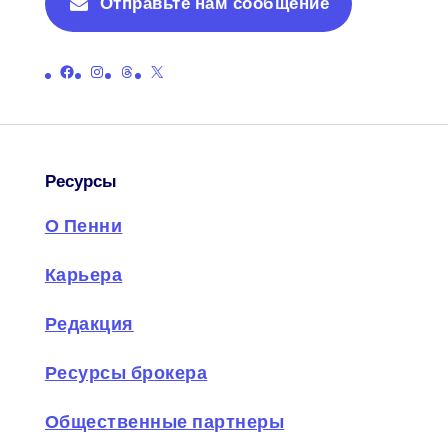
Отправьте нам сообщение
Ссылка на официальную страницу Пенни в Facebook
Ссылка на официальную страницу Пенни в Instagram
Ссылка на официальную страницу ниток Пенни
Ссылка на официальную страницу Пенни в X (бывший Twitter)
Ресурсы
О Пенни
Карьера
Редакция
Ресурсы брокера
Общественные партнеры