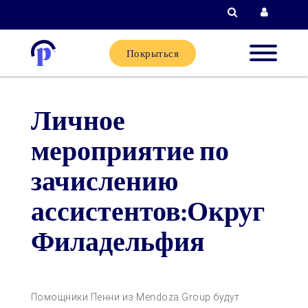
Поиск
Вход д
Покрыться
Новые
Личное
клиенты
мероприятие по
Текущи
зачислению
клиенты
ассистентов:Округ
Филадельфия
Партне
Помощь
Помощники Пенни из Mendoza Group будут