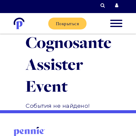
Поиск
Вход д
Покрыться
Cognosante
Новые
клиенты
Assister
Текущи
Event
клиенты
Партне
События не найдено!
Помощь