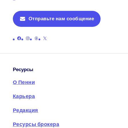
Отправьте нам сообщение
Ссылка на официальную страницу Пенни в Facebook
Ссылка на официальную страницу Пенни в Instagram
Ссылка на официальную страницу ниток Пенни
Ссылка на официальную страницу Пенни в X (бывший Twitter)
Ресурсы
О Пенни
Карьера
Редакция
Ресурсы брокера