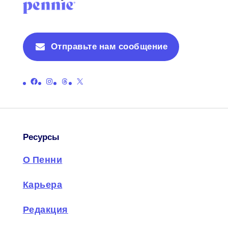
Отправьте нам сообщение
Ссылка на официальную страницу Пенни в Facebook
Ссылка на официальную страницу Пенни в Instagram
Ссылка на официальную страницу ниток Пенни
Ссылка на официальную страницу Пенни в X (бывший Twitter)
Ресурсы
О Пенни
Карьера
Редакция