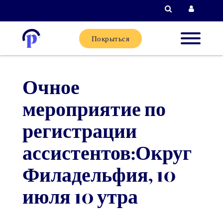
Поиск
Вход д
Покрыться
Новые
Очное
клиенты
мероприятие по
Текущи
регистрации
клиенты
ассистентов:Округ
Филадельфия, 10
Партне
июля 10 утра
Помощь