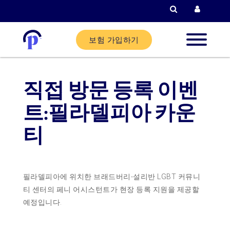
검색
현재 고객
보험 가입하기
신규 고
직접 방문 등록 이벤
현재 고
트:필라델피아 카운
티
파트너
필라델피아에 위치한 브래드버리-설리반 LGBT 커뮤니
도움말
티 센터의 페니 어시스턴트가 현장 등록 지원을 제공할
예정입니다.