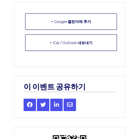
+ Google 캘린더에 추가
+ iCal / Outlook 내보내기
이 이벤트 공유하기
Share
Share
Share
Share
this
this
this
this
event
event
event
event
on
on
on
via
Facebook
Twitter
LinkedIn
Email