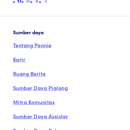
Tautan ke Halaman Facebook Resmi Pennie's
Tautan ke Halaman Instagram Resmi Pennie's
Tautan ke Halaman Utas Resmi Pennie
Tautan ke Halaman Resmi Pennie's X (sebelumnya Twitter)
Sumber daya
Tentang Pennie
Karir
Ruang Berita
Sumber Daya Pialang
Mitra Komunitas
Sumber Daya Assister