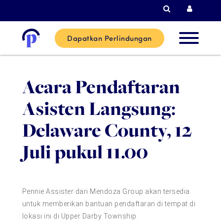
Pencarian
Login 
Dapatkan Perlindungan
Pelangg
Acara Pendaftaran
Baru
Asisten Langsung:
Pelangg
Delaware County, 12
Saat Ini
Juli pukul 11.00
Mitra
Pennie Assister dari Mendoza Group akan tersedia
Bantuan
untuk memberikan bantuan pendaftaran di tempat di
lokasi ini di Upper Darby Township.