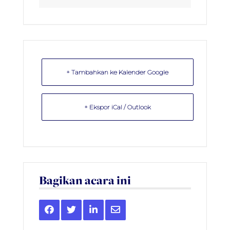
+ Tambahkan ke Kalender Google
+ Ekspor iCal / Outlook
Bagikan acara ini
Share
Share
Share
Share
this
this
this
this