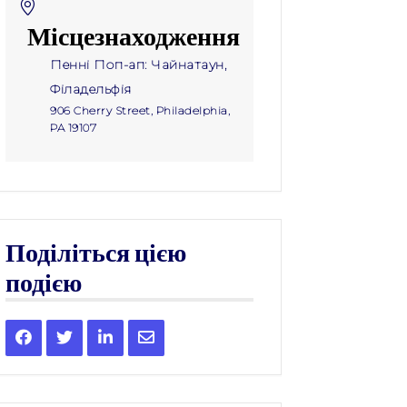
Місцезнаходження
Пенні Поп-ап: Чайнатаун,
Філадельфія
906 Cherry Street, Philadelphia,
PA 19107
Поділіться цією
подією
Share
Share
Share
Share
this
this
this
this
event
event
event
event