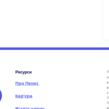
Ресурси
Т
о
в
Про Пенні.
в
с
Кар'єра
(
A
я
Відділ новин