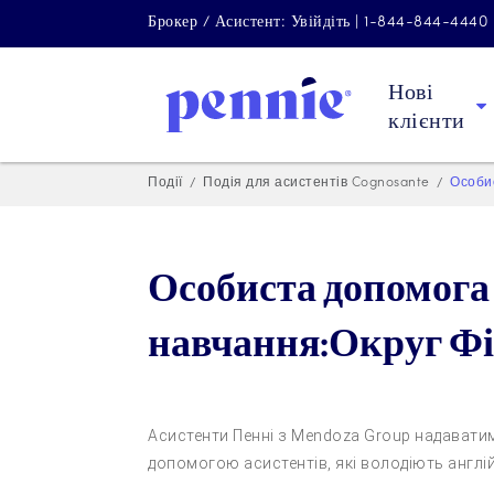
Брокер / Асистент: Увійдіть | 1-844-844-4440
Нові
клієнти
Події
Подія для асистентів Cognosante
Особи
Особиста допомога 
навчання:Округ Фі
Асистенти Пенні з Mendoza Group надаватиму
допомогою асистентів, які володіють англ