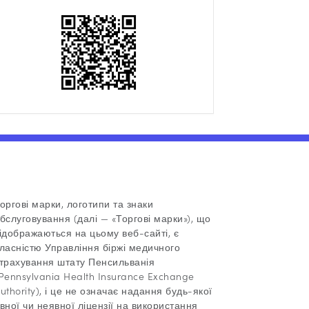
on
on
on
via
Facebook
Twitter
LinkedIn
Email
оргові марки, логотипи та знаки
бслуговування (далі — «Торгові марки»), що
ідображаються на цьому веб-сайті, є
ласністю Управління біржі медичного
трахування штату Пенсильванія
Pennsylvania Health Insurance Exchange
uthority), і це не означає надання будь-якої
вної чи неявної ліцензії на використання