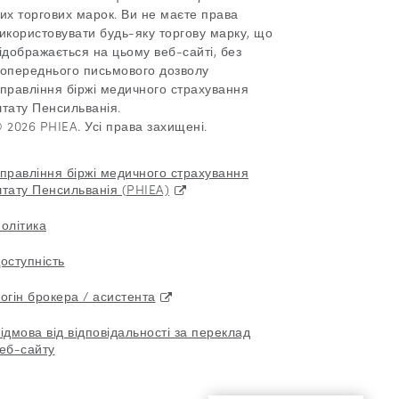
их торгових марок. Ви не маєте права
икористовувати будь-яку торгову марку, що
ідображається на цьому веб-сайті, без
опереднього письмового дозволу
правління біржі медичного страхування
тату Пенсильванія.
 2026 PHIEA. Усі права захищені.
правління біржі медичного страхування
тату Пенсильванія (PHIEA)
олітика
оступність
огін брокера / асистента
ідмова від відповідальності за переклад
еб-сайту