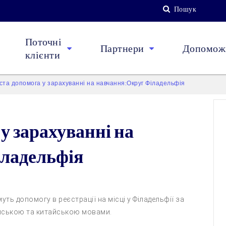
Пошук
Поточні
Партнери
Допоможі
клієнти
ста допомога у зарахуванні на навчання:Округ Філадельфія
у зарахуванні на
ладельфія
ть допомогу в реєстрації на місці у Філадельфії за
ійською та китайською мовами.