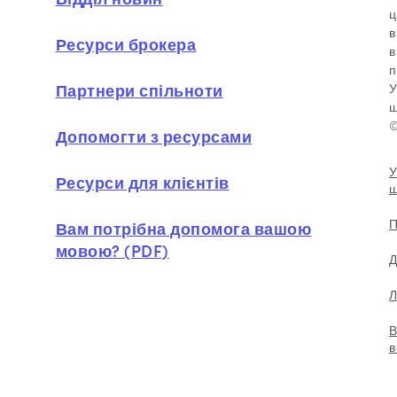
ц
в
Ресурси брокера
в
п
Партнери спільноти
У
ш
©
Допомогти з ресурсами
У
Ресурси для клієнтів
ш
П
Вам потрібна допомога вашою
мовою? (PDF)
Д
Л
В
в