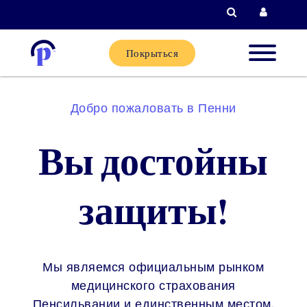
Поиск
Вход д
Покрыться
Новые
Добро пожаловать в Пенни
клиенты
Вы достойны
Текущи
клиенты
защиты!
Партне
Мы являемся официальным рынком
Помощь
медицинского страхования
Пенсильвании и единственным местом,