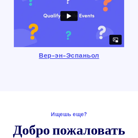
Вер-эн-Эспаньол
Ищешь еще?
Добро пожаловать