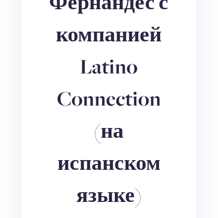
Фернандес с
компанией
Latino
Connection
(на
испанском
языке)