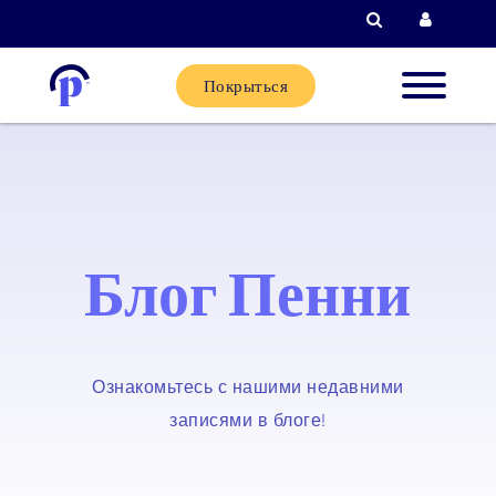
Поиск
Вход д
Покрыться
Новые
клиенты
Текущи
Блог Пенни
клиенты
Партне
Ознакомьтесь с нашими недавними
записями в блоге!
Помощь