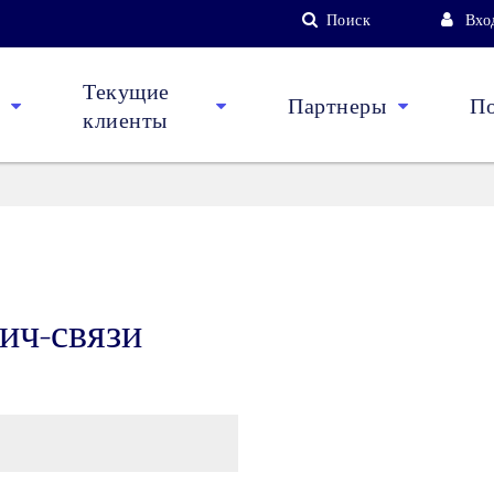
Поиск
Вхо
Текущие
Партнеры
П
клиенты
ич-связи