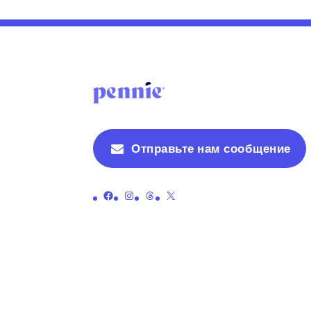
Отправьте нам сообщение
Ссылка на официальную страницу Пенни в Facebook
Ссылка на официальную страницу Пенни в Instagram
Ссылка на официальную страницу ниток Пенни
Ссылка на официальную страницу Пенни в X (бывший Twitter)