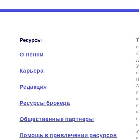
Ресурсы
Т
о
«
О Пенни
д
У
Карьера
с
(
A
Редакция
п
и
Ресурсы брокера
п
и
Общественные партнеры
п
п
У
Помощь в привлечении ресурсов
с