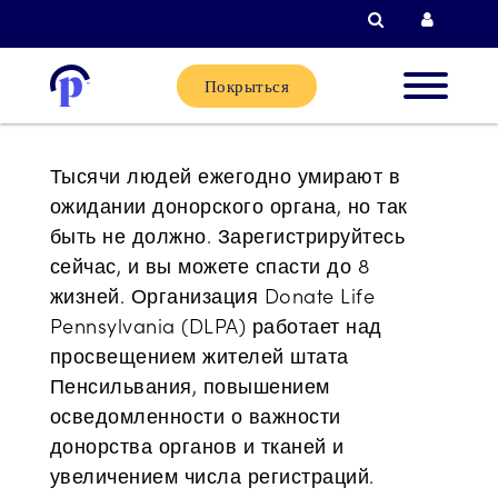
Поиск
Вход д
Покрыться
Новые
Тысячи людей ежегодно умирают в
клиенты
ожидании донорского органа, но так
быть не должно. Зарегистрируйтесь
Текущи
сейчас, и вы можете спасти до 8
жизней. Организация Donate Life
клиенты
Pennsylvania (DLPA) работает над
просвещением жителей штата
Партне
Пенсильвания, повышением
осведомленности о важности
донорства органов и тканей и
Помощь
увеличением числа регистраций.