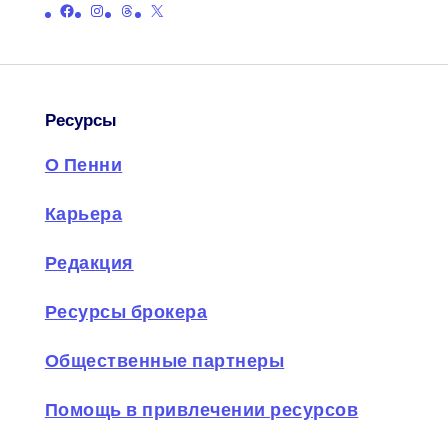
Ссылка на официальную страницу Пенни в Facebook
Ссылка на официальную страницу Пенни в Instagram
Ссылка на официальную страницу ниток Пенни
Ссылка на официальную страницу Пенни в X (бывший Twitter)
Ресурсы
О Пенни
Карьера
Редакция
Ресурсы брокера
Общественные партнеры
Помощь в привлечении ресурсов