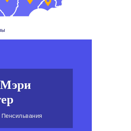
вы
 Мэри
ер
, Пенсильвания