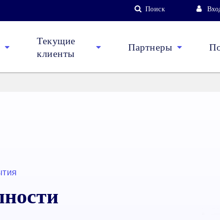
Поиск
Вхо
Текущие
Партнеры
П
клиенты
ытия
пности