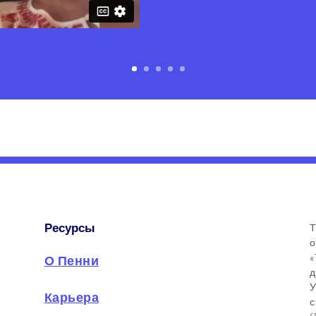
Ресурсы
Т
о
«
О Пенни
д
У
Карьера
с
(