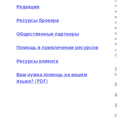
A
Редакция
п
и
Ресурсы брокера
п
и
Общественные партнеры
п
п
У
Помощь в привлечении ресурсов
с
©
Ресурсы клиента
У
с
Вам нужна помощь на вашем
языке? (PDF)
П
Д
Л
О